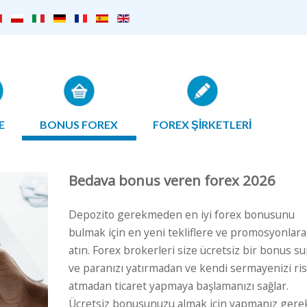
E
BONUS FOREX
FOREX ŞIRKETLERI
Bedava bonus veren forex 2026
Depozito gerekmeden en iyi forex bonusunu
bulmak için en yeni tekliflere ve promosyonlar
atın. Forex brokerleri size ücretsiz bir bonus s
ve paranızı yatırmadan ve kendi sermayenizi ri
atmadan ticaret yapmaya başlamanızı sağlar.
Ücretsiz bonusunuzu almak için yapmanız ger