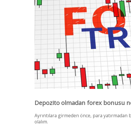
Depozito olmadan forex bonusu n
Ayrıntılara girmeden önce, para yatırmadan 
olalım.