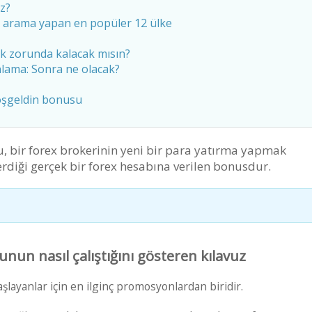
z?
in arama yapan en popüler 12 ülke
 zorunda kalacak mısın?
lama: Sonra ne olacak?
Hoşgeldin bonusu
, bir forex brokerinin yeni bir para yatırma yapmak
rdiği gerçek bir forex hesabına verilen bonusdur.
un nasıl çalıştığını gösteren kılavuz
layanlar için en ilginç promosyonlardan biridir.