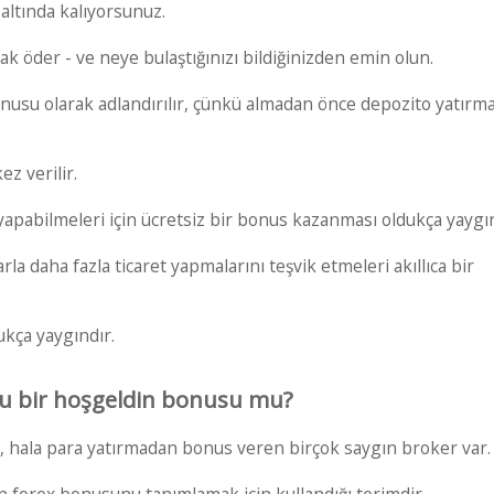
k altında kalıyorsunuz.
 öder - ve neye bulaştığınızı bildiğinizden emin olun.
usu olarak adlandırılır, çünkü almadan önce depozito yatırm
ez verilir.
yapabilmeleri için ücretsiz bir bonus kazanması oldukça yaygın
la daha fazla ticaret yapmalarını teşvik etmeleri akıllıca bir
ukça yaygındır.
u bir hoşgeldin bonusu mu?
, hala para yatırmadan bonus veren birçok saygın broker var.