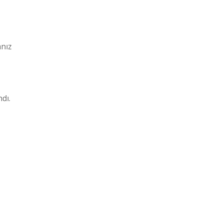
anız
dı.