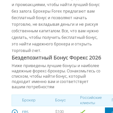
и промоакциями, чтобы найти лучший бонус
без залога. Брокеры Forex предлагают вам
бесплатный бонус и позволяют начать
торговлю, не вкладывая деньги и не рискуя
собственным капиталом. Все, что вам нужно
сделать, чтобы получить бесплатный бонус,
это найти надежного брокера и открыть
торговый счет.
Бездепозитный Бонус Форекс 2026
Ниже приведены лучшие бонусы и наиболее
надежные форекс-брокеры. Ознакомьтесь со
списком, чтобы найти бонус, который
подходит именно вам и соответствует
вашим потребностям
Российские
Брокер
Бонус
клиенты
FBS
$100