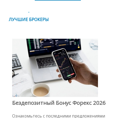
ЛУЧШИЕ БРОКЕРЫ
Бездепозитный Бонус Форекс 2026
Ознакомьтесь с последними предложениями