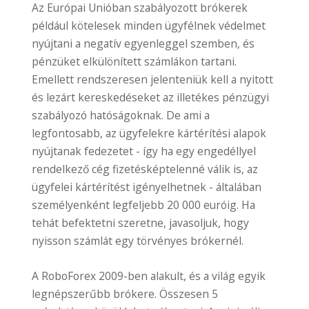
Az Európai Unióban szabályozott brókerek
például kötelesek minden ügyfélnek védelmet
nyújtani a negatív egyenleggel szemben, és
pénzüket elkülönített számlákon tartani.
Emellett rendszeresen jelenteniük kell a nyitott
és lezárt kereskedéseket az illetékes pénzügyi
szabályozó hatóságoknak. De ami a
legfontosabb, az ügyfelekre kártérítési alapok
nyújtanak fedezetet - így ha egy engedéllyel
rendelkező cég fizetésképtelenné válik is, az
ügyfelei kártérítést igényelhetnek - általában
személyenként legfeljebb 20 000 euróig. Ha
tehát befektetni szeretne, javasoljuk, hogy
nyisson számlát egy törvényes brókernél.
A RoboForex 2009-ben alakult, és a világ egyik
legnépszerűbb brókere. Összesen 5