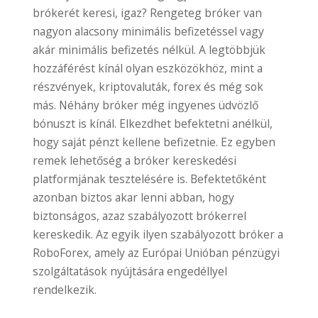
brókerét keresi, igaz? Rengeteg bróker van
nagyon alacsony minimális befizetéssel vagy
akár minimális befizetés nélkül. A legtöbbjük
hozzáférést kínál olyan eszközökhöz, mint a
részvények, kriptovaluták, forex és még sok
más. Néhány bróker még ingyenes üdvözlő
bónuszt is kínál. Elkezdhet befektetni anélkül,
hogy saját pénzt kellene befizetnie. Ez egyben
remek lehetőség a bróker kereskedési
platformjának tesztelésére is. Befektetőként
azonban biztos akar lenni abban, hogy
biztonságos, azaz szabályozott brókerrel
kereskedik. Az egyik ilyen szabályozott bróker a
RoboForex, amely az Európai Unióban pénzügyi
szolgáltatások nyújtására engedéllyel
rendelkezik.