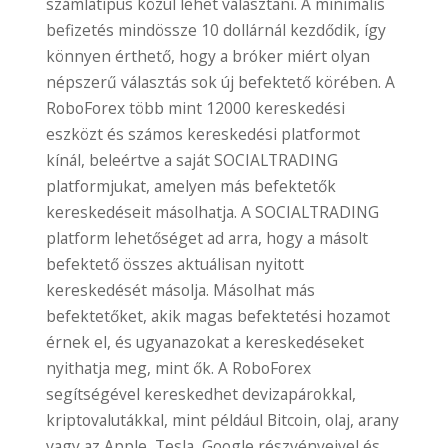
számlatípus közül lehet választani. A minimális
befizetés mindössze 10 dollárnál kezdődik, így
könnyen érthető, hogy a bróker miért olyan
népszerű választás sok új befektető körében. A
RoboForex több mint 12000 kereskedési
eszközt és számos kereskedési platformot
kínál, beleértve a saját SOCIALTRADING
platformjukat, amelyen más befektetők
kereskedéseit másolhatja. A SOCIALTRADING
platform lehetőséget ad arra, hogy a másolt
befektető összes aktuálisan nyitott
kereskedését másolja. Másolhat más
befektetőket, akik magas befektetési hozamot
érnek el, és ugyanazokat a kereskedéseket
nyithatja meg, mint ők. A RoboForex
segítségével kereskedhet devizapárokkal,
kriptovalutákkal, mint például Bitcoin, olaj, arany
vagy az Apple, Tesla, Google részvényeivel és