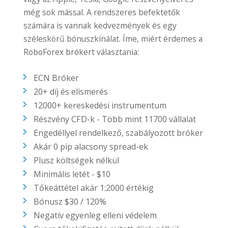
még sok mással. A rendszeres befektetők
számára is vannak kedvezmények és egy
széleskörű bónuszkínálat. Íme, miért érdemes a
RoboForex brókert választania:
ECN Bróker
20+ díj és elismerés
12000+ kereskedési instrumentum
Részvény CFD-k - Több mint 11700 vállalat
Engedéllyel rendelkező, szabályozott bróker
Akár 0 pip alacsony spread-ek
Plusz költségek nélkül
Minimális letét - $10
Tőkeáttétel akár 1:2000 értékig
Bónusz $30 / 120%
Negatív egyenleg elleni védelem