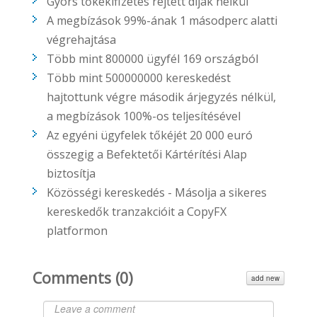
Gyors tőkekifizetés rejtett díjak nélkül
A megbízások 99%-ának 1 másodperc alatti
végrehajtása
Több mint 800000 ügyfél 169 országból
Több mint 500000000 kereskedést
hajtottunk végre második árjegyzés nélkül,
a megbízások 100%-os teljesítésével
Az egyéni ügyfelek tőkéjét 20 000 euró
összegig a Befektetői Kártérítési Alap
biztosítja
Közösségi kereskedés - Másolja a sikeres
kereskedők tranzakcióit a CopyFX
platformon
Comments (
0
)
add new