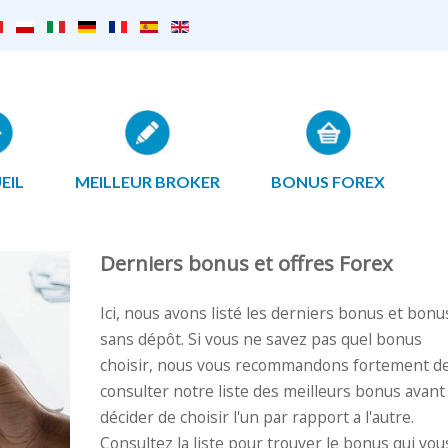
EIL
MEILLEUR BROKER
BONUS FOREX
Derniers bonus et offres Forex
Ici, nous avons listé les derniers bonus et bonu
sans dépôt. Si vous ne savez pas quel bonus
choisir, nous vous recommandons fortement d
consulter notre liste des meilleurs bonus avant
décider de choisir l'un par rapport a l'autre.
Consultez la liste pour trouver le bonus qui vou